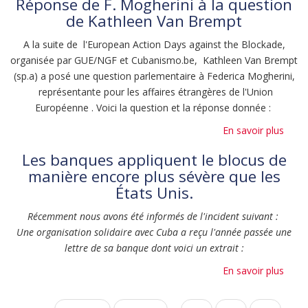
Réponse de F. Mogherini à la question
mai
de Kathleen Van Brempt
2018
à
A la suite de l'European Action Days against the Blockade,
17h3
organisée par GUE/NGF et Cubanismo.be, Kathleen Van Brempt
:
(sp.a) a posé une question parlementaire à Federica Mogherini,
Actio
représentante pour les affaires étrangères de l'Union
en
Européenne . Voici la question et la réponse donnée :
face
En savoir plus
sur
de
Répo
l'Am
Les banques appliquent le blocus de
de
des
manière encore plus sévère que les
F.
Etats
États Unis.
Mogh
Unis
à
à
Récemment nous avons été informés de l'incident suivant :
la
Bruxe
Une organisation solidaire avec Cuba a reçu l'année passée une
quest
lettre de sa banque dont voici un extrait :
de
En savoir plus
sur
Kath
Les
Van
banq
Brem