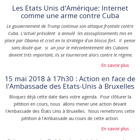
Non
Les Etats Unis d'Amérique: Internet
au
comme une arme contre Cuba
blocu
:
Le gouvernement de Trump continue son attaque frontale contre
Rapp
Cuba. L'actuel président a annulé les assouplissements mis en
de
place par Obama et croit en la stratégie d'un blocus fort. Il pense
l’acti
sans doute que si un jour le mécontentement des Cubains
du
devient très important, ils se tourneront alors contre le régime
.
15
En savoir plus
sur
mai
Les
2018
15 mai 2018 à 17h30 : Action en face de
Etats
deva
l'Ambassade des Etats-Unis à Bruxelles
Unis
l’Am
d'Amé
US
Bloquez déjà cette date dans votre agenda. Pour clôturer la
Inter
à
pétition en cours, nous allons mener une action devant
com
Bruxe
l'Ambassade des États Unis à Bruxelles. Nous remettrons cette
une
pétition à l'Ambassade au cours de cette action.
arme
En savoir plus
sur
contr
15
Cuba