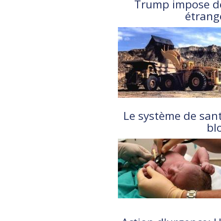
Trump impose de
étrang
Le système de san
bl