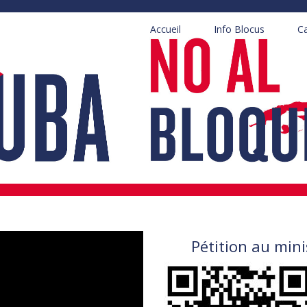
Accueil
Info Blocus
C
Pétition au minis