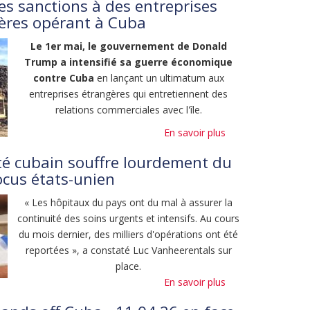
s sanctions à des entreprises
d'une
ères opérant à Cuba
intervention
militaire
Le 1er mai, le gouvernement de Donald
contre
Trump a intensifié sa guerre économique
Cuba
contre Cuba
en lançant un ultimatum aux
entreprises étrangères qui entretiennent des
relations commerciales avec l'île.
En savoir plus
sur
Trump
té cubain souffre lourdement du
impose
ocus états-unien
des
sanctions
« Les hôpitaux du pays ont du mal à assurer la
à
continuité des soins urgents et intensifs. Au cours
des
du mois dernier, des milliers d'opérations ont été
entreprises
reportées », a constaté Luc Vanheerentals sur
étrangères
place.
opérant
En savoir plus
sur
à
Le
Cuba