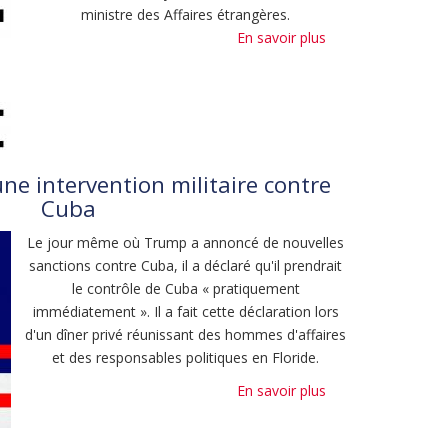
ministre des Affaires étrangères.
En savoir plus
sur
Pétition
au
ministre
Prévot
:
Brisez
e intervention militaire contre
le
Cuba
silence
Le jour même où Trump a annoncé de nouvelles
!
sanctions contre Cuba, il a déclaré qu'il prendrait
le contrôle de Cuba « pratiquement
immédiatement ». Il a fait cette déclaration lors
d'un dîner privé réunissant des hommes d'affaires
et des responsables politiques en Floride.
En savoir plus
sur
Trump
menace