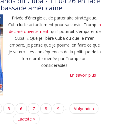
ands off Cuba - 11 04 26 en face
système
mbassade américaine
de
santé
Privée d'énergie et de partenaire stratégique,
cubain
Cuba lutte actuellement pour sa survie. Trump
a
souffre
déclaré ouvertement
qu'il pourrait s'emparer de
lourdement
Cuba. « Que je libère Cuba ou que je m'en
du
empare, je pense que je pourrai en faire ce que
blocus
je veux ». Les conséquences de la politique de la
états-
force brute menée par Trump sont
unien
considérables.
En savoir plus
sur
Action
d'urgence:
Hands
off
age
Page
5
Page
6
Page
7
Page
8
Page
9
…
Page
Volgende ›
Cuba
suivante
-
Dernière
Laatste »
11
page
04