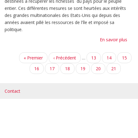
destinées à récupérer les richesses du pays pour le peuple
entier. Ces différentes mesures se sont heurtées aux intérêts
des grandes multinationales des Etats-Unis qui depuis des
années avaient pillé les ressources de l'île et imposé sa
politique.
En savoir plus
sur
Petit
histo
Pagination
Première
« Premier
Page
‹ Précédent
…
Page
13
Page
14
Page
15
du
page
précédente
plus
Page
16
Page
17
Page
18
Page
19
Page
20
Page
21
long
courante
blocu
de
Contact
l'hist
de
l'hum