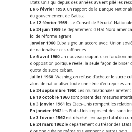
Etats-Unis qui depuis des années avaient pillé les ress
Le 6 février 1959
, un rapport de la Banque Nationa
du gouvernement de Batista.
Le 12 février 1959
: Le Conseil de Sécurité National
Le 24 juin 1959
Le département d'Etat Nord-américai
loi de réforme agraire.
Janvier 1960
Cuba signe un accord avec l’Union soviét
de nationaliser ces raffineries.
Le 6 avril 1960
Un nouveau rapport d'un fonctionnaire
d'opposition politique réelle, la seule façon de bris
quota de sucre cubain.
Juillet 1960
Washington refuse d’acheter le sucre cuba
alors de nationaliser toute une série d’entreprises am
Le 24 septembre 1960
Les multinationales arrêtent 
Le 19 octobre 1960
sont prisent des mesures interd
Le 3 janvier 1961
les Etats-Unis rompent les relatio
En janvier 1962
les Etats-Unis imposent des sanctions
Le 3 février 1962
est décrété l'embargo total du co
Le 24 mars 1962
le département du trésor des Etats-U
d'origine cubaine même s'ils viennent d'autres pays.