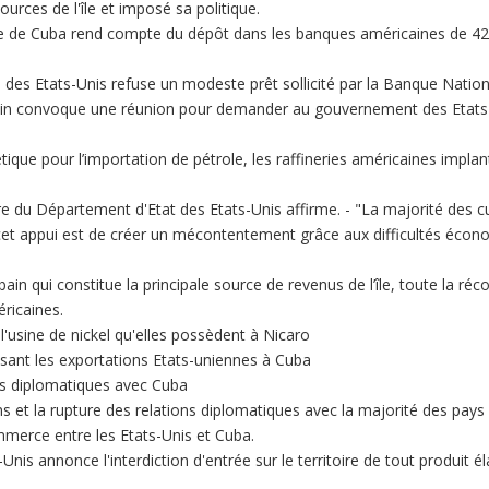
ources de l'île et imposé sa politique.
le de Cuba rend compte du dépôt dans les banques américaines de 424
e des Etats-Unis refuse un modeste prêt sollicité par la Banque Natio
n convoque une réunion pour demander au gouvernement des Etats-Un
ique pour l’importation de pétrole, les raffineries américaines implan
 du Département d'Etat des Etats-Unis affirme. - "La majorité des cuba
er cet appui est de créer un mécontentement grâce aux difficultés écon
in qui constitue la principale source de revenus de l’île, toute la ré
éricaines.
l'usine de nickel qu'elles possèdent à Nicaro
isant les exportations Etats-uniennes à Cuba
ns diplomatiques avec Cuba
 et la rupture des relations diplomatiques avec la majorité des pays 
mmerce entre les Etats-Unis et Cuba.
nis annonce l'interdiction d'entrée sur le territoire de tout produit 