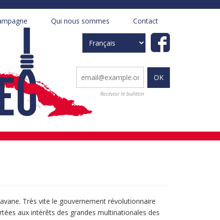
ampagne
Qui nous sommes
Contact
+
+
Select
your
language
Recevoir le bulletin
 Havane. Très vite le gouvernement révolutionnaire
rtées aux intérêts des grandes multinationales des