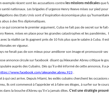
n exemple récent sont les accusations contre
les missions médicales
que fa
e santé nationaux. Les brigades d’urgence Henry Reeve mises sur pied pour l
llégations des Etats Unis sont d’inspiration économique plus qu’humanitaire
es abus à des fins diplomatiques.
n ce qui concerne le premier argument, Cuba ne fait pas de secret sur le fa
ry Reeve, mises en place pour les grandes catastrophes et les pandémies, l
 avec la réalité car ils gagnent près de 10 fois plus que le salaire à Cuba. 
tionales en vigueur.
s ne ferait pas de son mieux pour améliorer son image et promouvoir ses 
usse annonce circule sur facebook disant qu’Alexander Abreu critique le 
populaire auprès des Cubains. Dès qu’il a été informé de cette annonce, il a
https://www.facebook.com/alexander.abreu.923
.
 qui ceci arrive. Depuis Miami, les exilés cubains cherchent les occasions de 
eu, ils ont commencé à l’apprécier et à faire ses éloges, à surfer sur le co
ses dans la bouche d’Abreu qu’il n’a jamais dites.
C’est une stratégie prouv