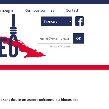
ampagne
Qui nous sommes
Contact
+
+
Select
your
language
Recevoir le bulletin
nt sans doute un aspect méconnu du blocus des