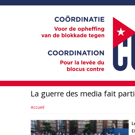
Aller
au
contenu
principal
La guerre des media fait parti
Accueil
L
E