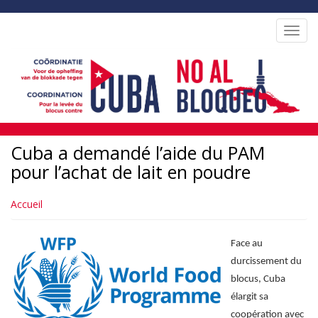
Aller
au
Toggl
contenu
navig
principal
Cuba a demandé l’aide du PAM
pour l’achat de lait en poudre
Accueil
Face au
durcissement du
blocus, Cuba
élargit sa
coopération avec